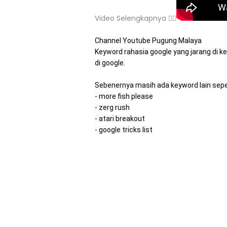
Video Selengkapnya 👇🏻
Channel Youtube Pugung Malaya

Keyword rahasia google yang jarang di k
di google.

Sebenernya masih ada keyword lain seper
- more fish please

- zerg rush

- atari breakout

- google tricks list