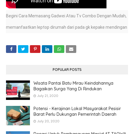
Begini Cara Memasang Gadwei Atau Tv Combo Dengan Mudah,
memanfaatkan leptop dirumah dari pada gk kepake mendingan
beli saja perangkat tambahan agar bisa nonton Tv, cara ini
sangat cocok buat anak kos ya, silagkan tonton videonya di
atas jangan lupa klik tombol subscribe dan silahkan share
POPULAR POSTS
Wisata Pantai Batu Mirau Keindahannya
Bagaikan Surga Yang Di Rindukan
July 21, 2020
Potensi - Kerajinan Lokal Masyarakat Pesisir
Barat Perlu Dukungan Pemerintah Daerah
July 20, 2020
Donasi Untuk Pembangunan Masjid AT TAQWA